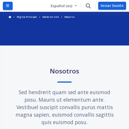
Salta al contenido principal
Panel lateral
Español ‎(es)‎
Iniciar Sesión
Página Principal
Doctor en USA
About Us
Bloques
Salta Nosotros
Nosotros
Sed hendrerit quam sed ante euismod
posu. Mauris ut elementum ante.
Vestibuel suscipit convallis purus mattis
magna sapien, euismod convallis sagittis
quis euismod posu.