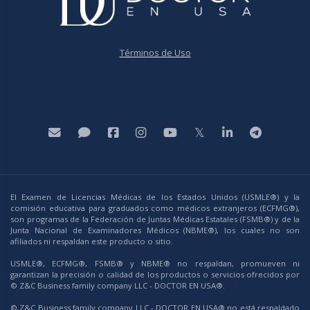
Términos de Uso
El Examen de Licencias Médicas de los Estados Unidos (USMLE®) y la
comisión educativa para graduados como médicos extranjeros (ECFMG®),
son programas de la Federación de Juntas Médicas Estatales (FSMB®) y de la
Junta Nacional de Examinadores Médicos (NBME®), los cuales no son
afiliados ni respaldan este producto o sitio.
USMLE®, ECFMG®, FSMB® y NBME® no respaldan, promueven ni
garantizan la precisión o calidad de los productos o servicios ofrecidos por
© Z&C Business family company LLC - DOCTOR EN USA®.
© Z&C Business family company LLC - DOCTOR EN USA® no está respaldado